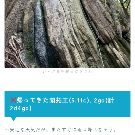
ジャク豆を登るゆきりん
帰ってきた開拓王(5.11c), 2go(計
2d4go)
不安定な天気だが、まだすぐに雨は降らなそう。