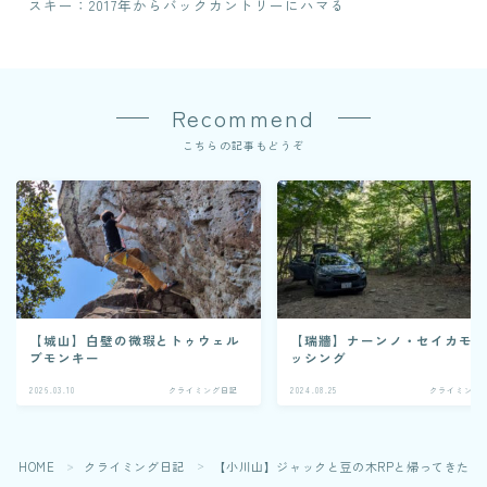
スキー：2017年からバックカントリーにハマる
Recommend
こちらの記事もどうぞ
【城山】白壁の微瑕とトゥウェル
【瑞牆】ナーンノ・セイカモ
ブモンキー
ッシング
2026.03.10
クライミング日記
2024.08.25
クライミング
HOME
クライミング日記
【小川山】ジャックと豆の木RPと帰ってきた開拓
＞
＞