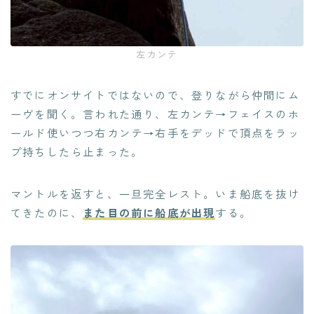
左カンテ
すでにオンサイトではないので、登りながら仲間にム
ーヴを聞く。言われた通り、左カンテ→フェイスのホ
ールド使いつつ右カンテ→右手をデッドで頂点をラッ
プ持ちしたら止まった。
マントルを返すと、一旦完全レスト。いま船底を抜け
てきたのに、
また目の前に船底が出現
する。