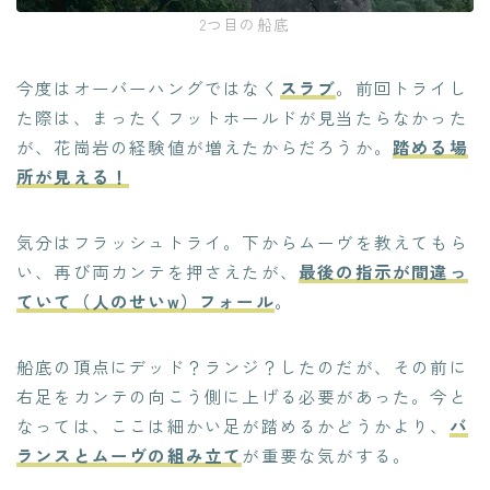
2つ目の船底
今度はオーバーハングではなく
スラブ
。前回トライし
た際は、まったくフットホールドが見当たらなかった
が、花崗岩の経験値が増えたからだろうか。
踏める場
所が見える！
気分はフラッシュトライ。下からムーヴを教えてもら
い、再び両カンテを押さえたが、
最後の指示が間違っ
ていて（人のせいw）フォール
。
船底の頂点にデッド？ランジ？したのだが、その前に
右足をカンテの向こう側に上げる必要があった。今と
なっては、ここは細かい足が踏めるかどうかより、
バ
ランスとムーヴの組み立て
が重要な気がする。