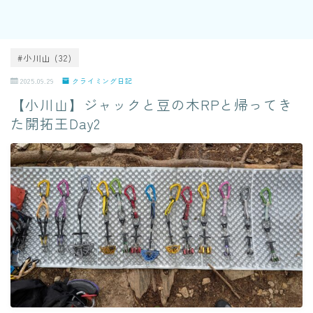
#小川山 (32)
2025.09.29
クライミング日記
【小川山】ジャックと豆の木RPと帰ってき
た開拓王Day2