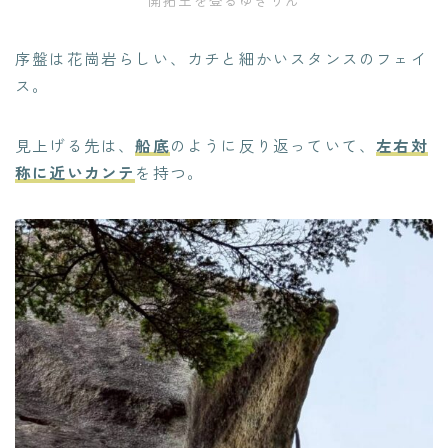
序盤は花崗岩らしい、カチと細かいスタンスのフェイ
ス。
見上げる先は、
船底
のように反り返っていて、
左右対
称に近いカンテ
を持つ。