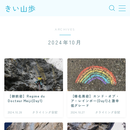
きい山歩
MENU
ARCHIVES
このブログについて
2024年10月
新着記事
クライミング・岩場別記事
【御前岩】Regime du
【榛名黒岩】エンド・オブ・
Docteur Meiji(Day1)
ア・レインボー(Day1)と激辛
低グレード
2024.10.28
クライミング日記
2024.10.27
クライミング日記