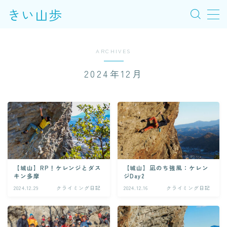
きい山歩
MENU
ARCHIVES
このブログについて
2024年12月
新着記事
クライミング・岩場別記事
【城山】RP！ケレンジとダス
【城山】凪のち強風：ケレン
キン多摩
ジDay2
2024.12.29
クライミング日記
2024.12.16
クライミング日記