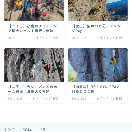
【二子山】小鹿野クライミン
【城山】強風のち凪：ケレン
グ協会のボルト調査に参加
ジDay1
2024.12.16
クライミング日記
2024.12.09
クライミング日記
【二子山】今シーズン初のホ
【御前岩】RP！GYA-GYAと
ーム岩場：真珠入り再開
89番目の星座
2024.12.09
クライミング日記
2024.12.02
クライミング日記
Follow Me
HOME
2024年
12月
＞
＞