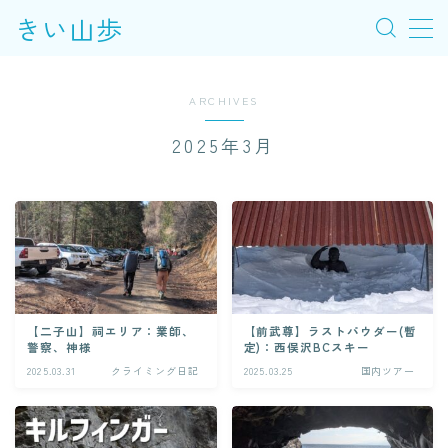
きい山歩
MENU
ARCHIVES
このブログについて
2025年3月
新着記事
クライミング・岩場別記事
【二子山】祠エリア：業師、
【前武尊】ラストパウダー(暫
警察、神様
定)：西俣沢BCスキー
2025.03.31
クライミング日記
2025.03.25
国内ツアー