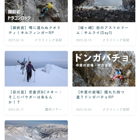
【御前岩】噂に違わぬクオリ
【城ヶ崎】初のアストロドー
ティ！キルフィンガーRP
ム：サムライ(Day1)
2025.03.16
クライミング日記
2025.03.15
クライミング日記
【谷川岳】芝倉沢BCスキー：
【中里の岩場】隠れた四つ
そこにパウダーはあるん
星？ドンガバチョRP
か！？
2025.03.11
国内ツアー
2025.03.05
クライミング日記