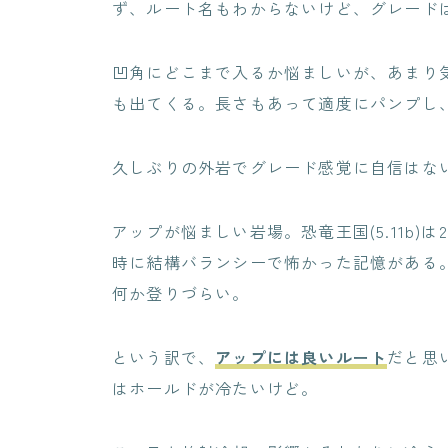
ず、ルート名もわからないけど、グレードは5
凹角にどこまで入るか悩ましいが、あまり
も出てくる。長さもあって適度にパンプし
久しぶりの外岩でグレード感覚に自信はないけ
アップが悩ましい岩場。恐竜王国(5.11b)
時に結構バランシーで怖かった記憶がある。下
何か登りづらい。
という訳で、
アップには良いルート
だと思
はホールドが冷たいけど。