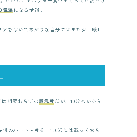
た。だからこそパウダー食いまくってた訳だけ
の気温
になる予報。
リアを除いて寒がりな自分にはまだ少し厳し
L
チは相変わらずの
超急登
だが、10分もかから
の左隣のルートを登る。100岩には載っておら