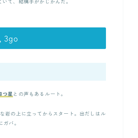
ていて、結構手がかじかんだ。
 3go
四つ星
との声もあるルート。
きな岩の上に立ってからスタート。出だしはル
にガバ。