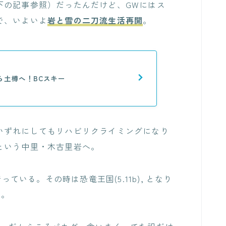
下の記事参照）だったんだけど、GWにはス
で、いよいよ
岩と雪の二刀流生活再開
。
ら土樽へ！BCスキー
いずれにしてもリハビリクライミングになり
という中里・木古里岩へ。
っている。その時は恐竜王国(5.11b), となり
た。