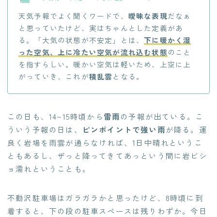
天気予報でよく聞くワードで、
曖昧な表現
だなぁ
と思っていたけど、実はちゃんとした定義があ
る。「大気の状態が不安定」とは、
下に暖かく湿
った空気、上に冷たい空気が流れ込む状態
のこと
を指すらしい。暖かい空気は軽いため、上空に上
がっていき、これが
積乱雲
となる。
この日も、14~15時頃から
雷雨
の予報が出ている。こ
ういう予報の日は、
ピンポイントで強い雨
が降る。運
良く岩場を雨雲が通らなければ、1日中晴れというこ
ともあるし、ザっと降ってきてあっという間に岩ビシ
ョ濡れということも。
不動沢駐車場はガラガラかと思ったけど、8時頃に到
着すると、下の段の駐車スペースは残りわずか。今日