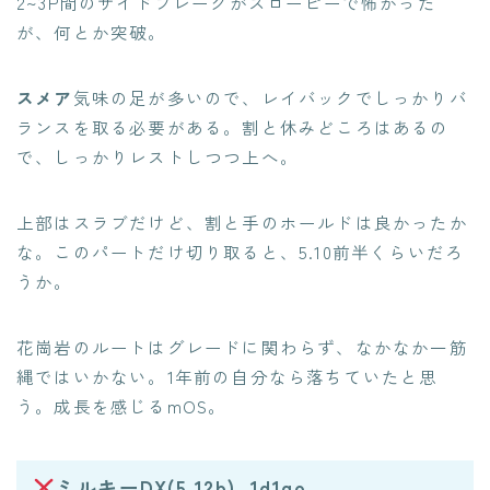
2~3P間のサイドフレークがスローピーで怖かった
が、何とか突破。
スメア
気味の足が多いので、レイバックでしっかりバ
ランスを取る必要がある。割と休みどころはあるの
で、しっかりレストしつつ上へ。
上部はスラブだけど、割と手のホールドは良かったか
な。このパートだけ切り取ると、5.10前半くらいだろ
うか。
花崗岩のルートはグレードに関わらず、なかなか一筋
縄ではいかない。1年前の自分なら落ちていたと思
う。成長を感じるmOS。
ミルキーDX(5.12b), 1d1go