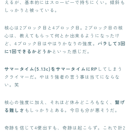
えるが、基本的にはスローピーで持ちにくい。傾斜も
しっかりと被っている。
核心は2ブロック目と4ブロック目。2ブロック目の核
心は、教えてもらって何とか出来るようになったけ
ど、4ブロック目はやはりかなりの強度。
バラして3回
に1回できるかどうか
といった感じだ。
サマータイム(5.13c)をサマータイムにRP
してしまう
クライマーだ。やはり強者の言う事は当てにならな
い。笑
核心の強度に加え、それほど休みどころもなく、
繋げ
る難しさ
もしっかりとある。今日も分が悪そうだ。
奇跡を信じて4便出すも、奇跡は起こらず。これで計2