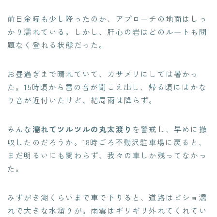
前日金曜も少し降ったのか、アプローチの地面はしっ
かり濡れている。しかし、肝心の岩はどのルートも問
題なく登れる状態だった。
お昼過ぎまで晴れていて、カサメリにしては暑かっ
た。15時頃から雷の音が聞こえ出し、帰る頃にはかな
り音が近付いたけど、結局雨は降らず。
みんな
濡れてツルツルの丸太渡り
を警戒し、早めに撤
収したのだろうか。18時ごろ不動沢駐車場に戻ると、
まだ明るいにも関わらず、我々の車しか残ってなかっ
た。
みずがき湖くらいまで車で下りると、道路はビショ濡
れで大きな水溜りが。雨雲はギリギリ外れてくれてい