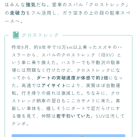
はみんな
強気
だね。愛車のスバル「クロストレック」
の
走破力
をフル活用し、ガラ空きの上の段の駐車スペ
ースへ。
クロストレック
昨年9月、約8年半で10万km以上乗ったスズキのハ
スラーから、スバルのクロストレック（旧XV）と
いう車に乗り換えた。ハスラーでも不動沢の駐車
場には問題なく行けたけど、クロストレックにな
ってから、
ダートの突破速度が体感で約2倍
になっ
た。高速では
アイサイト
により、実質ほぼ自動運
転。行き帰りの疲れは激減した。ちなみに、クロ
ストレック納車の翌日もここカサメリに来た。真
新しい車体を、嬉しそうにダートで泥だらけにす
る僕を見て、仲間は
若干引いていた
。SUVは汚して
ナンボ。