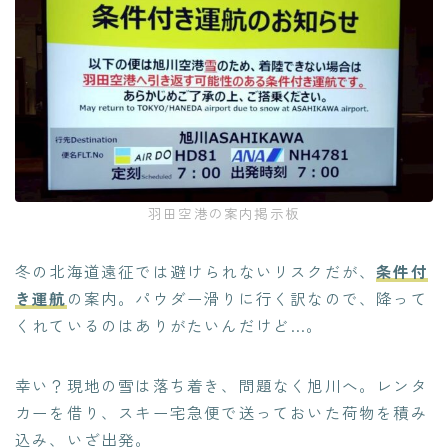
羽田空港の案内掲示板
冬の北海道遠征では避けられないリスクだが、
条件付
き運航
の案内。パウダー滑りに行く訳なので、降って
くれているのはありがたいんだけど…。
幸い？現地の雪は落ち着き、問題なく旭川へ。レンタ
カーを借り、スキー宅急便で送っておいた荷物を積み
込み、いざ出発。