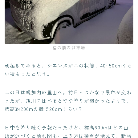
宿の前の駐車場
朝起きてみると、シエンタがこの状態！40~50cmくら
い積もったと思う。
この日は幌加内の里山へ。前日とはかなり景色が変わ
ったが、旭川に比べるとやや降りが弱かったようで、
標高約200mの麓で20cmくらい？
日中も降り続く予報だったけど、標高600mほどの山
頂が近づくと晴れ間も。上の方は積雪が増えて、新雪