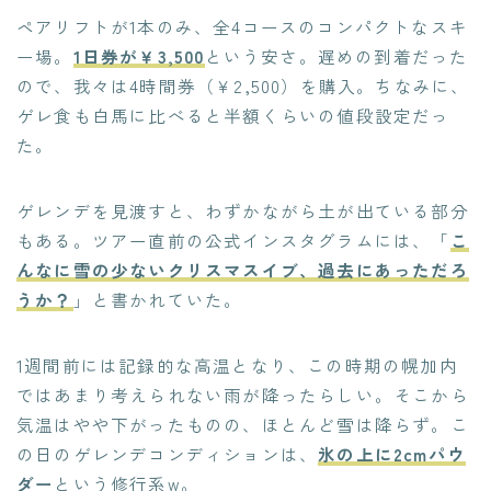
ペアリフトが1本のみ、全4コースのコンパクトなスキ
ー場。
1日券が￥3,500
という安さ。遅めの到着だった
ので、我々は4時間券（￥2,500）を購入。ちなみに、
ゲレ食も白馬に比べると半額くらいの値段設定だっ
た。
ゲレンデを見渡すと、わずかながら土が出ている部分
もある。ツアー直前の公式インスタグラムには、「
こ
んなに雪の少ないクリスマスイブ、過去にあっただろ
うか？
」と書かれていた。
1週間前には記録的な高温となり、この時期の幌加内
ではあまり考えられない雨が降ったらしい。そこから
気温はやや下がったものの、ほとんど雪は降らず。こ
の日のゲレンデコンディションは、
氷の上に2cmパウ
ダー
という修行系w。