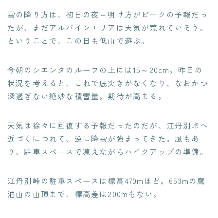
雪の降り方は、初日の夜～明け方がピークの予報だっ
たが、まだアルパインエリアは天気が荒れていそう。
ということで、この日も低山で遊ぶ。
今朝のシエンタのルーフの上には15～20cm。昨日の
状況を考えると、これで底突きがなくなり、なおかつ
深過ぎない絶妙な積雪量。期待が高まる。
天気は徐々に回復する予報だったのだが、江丹別峠へ
近づくにつれて、逆に降雪が強まってきた。風もあ
り、駐車スペースで凍えながらハイクアップの準備。
江丹別峠の駐車スペースは標高470mほど。653mの鷹
泊山の山頂まで、標高差は200mもない。