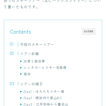
郊でのスキーツアー（主にバックカントリー）につい
て書いたものです。
Contents
CLOSE
今回のスキーツアー
ツアー計画
日程と航空券
レンタカーとスキー宅急便
宿泊
ツアーの様子
Day1：ほろたちスキー場
Day2：幌加内で里山BC
Day3：江丹別峠から鷹泊山