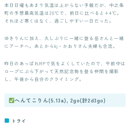
本日日曜もあまり気温は上がらない予報だが、中之条
町の予想最高気温は20℃で、前日に比べると+4℃。
それほど寒くはなく、過ごしやすい一日だった。
ゆきりんに加え、久しぶりに一緒に登る岳さんと一緒
にアーチへ。あとからkj・かおりさん夫婦も合流。
昨日のあっぱれRPで気をよくしていたので、午前中は
ロープにぶら下がって天然記念物を登る仲間を撮影
し、午後から自分のクライミング。
へんてこりん(5.13a), 2go(計2d3go)
トライ