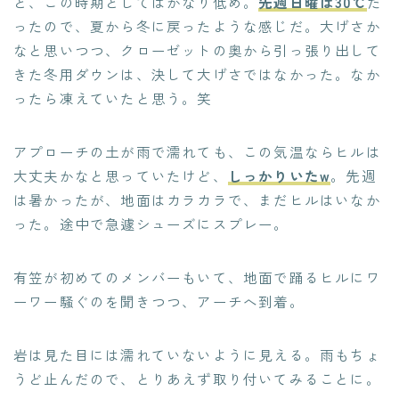
と、この時期としてはかなり低め。
先週日曜は30℃
だ
ったので、夏から冬に戻ったような感じだ。大げさか
なと思いつつ、クローゼットの奥から引っ張り出して
きた冬用ダウンは、決して大げさではなかった。なか
ったら凍えていたと思う。笑
アプローチの土が雨で濡れても、この気温ならヒルは
大丈夫かなと思っていたけど、
しっかりいたw
。先週
は暑かったが、地面はカラカラで、まだヒルはいなか
った。途中で急遽シューズにスプレー。
有笠が初めてのメンバーもいて、地面で踊るヒルにワ
ーワー騒ぐのを聞きつつ、アーチへ到着。
岩は見た目には濡れていないように見える。雨もちょ
うど止んだので、とりあえず取り付いてみることに。