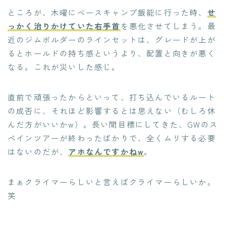
ところが、木曜にベースキャンプ飯能に行った時、
せ
っかく治りかけていた右手首
を悪化させてしまう。最
近のジムボルダーのラインセットは、グレードが上が
るとホールドの持ち感というより、配置と向きが悪く
なる。これが災いした感じ。
直前で頑張ったからといって、打ち込んでいるルート
の成否に、それほど影響するとは思えない（むしろ休
んだ方がいいかw）。長い間目標にしてきた、GWのス
ペインツアーが終わったばかりで、全くムリする必要
はないのだが、
アホなんですかねw
。
まぁクライマーらしいと言えばクライマーらしいか。
笑