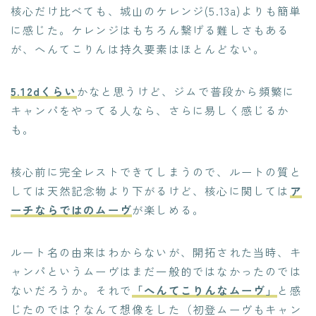
核心だけ比べても、城山のケレンジ(5.13a)よりも簡単
に感じた。ケレンジはもちろん繋げる難しさもある
が、へんてこりんは持久要素はほとんどない。
5.12dくらい
かなと思うけど、ジムで普段から頻繁に
キャンパをやってる人なら、さらに易しく感じるか
も。
核心前に完全レストできてしまうので、ルートの質と
しては天然記念物より下がるけど、核心に関しては
ア
ーチならではのムーヴ
が楽しめる。
ルート名の由来はわからないが、開拓された当時、キ
ャンパというムーヴはまだ一般的ではなかったのでは
ないだろうか。それで
「へんてこりんなムーヴ」
と感
じたのでは？なんて想像をした（初登ムーヴもキャン