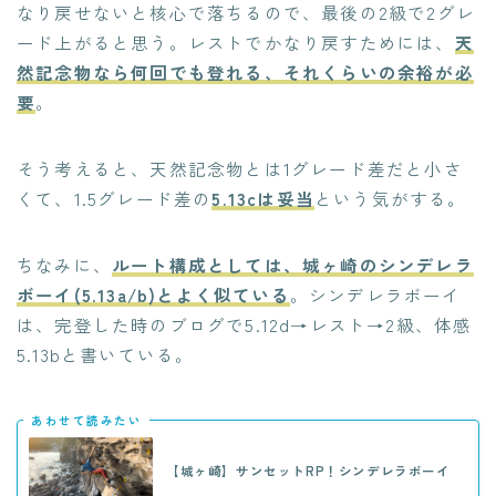
なり戻せないと核心で落ちるので、最後の2級で2グレ
ード上がると思う。レストでかなり戻すためには、
天
然記念物なら何回でも登れる、それくらいの余裕が必
要
。
そう考えると、天然記念物とは1グレード差だと小さ
くて、1.5グレード差の
5.13cは妥当
という気がする。
ちなみに、
ルート構成としては、城ヶ崎のシンデレラ
ボーイ(5.13a/b)とよく似ている
。シンデレラボーイ
は、完登した時のブログで5.12d→レスト→2級、体感
5.13bと書いている。
あわせて読みたい
【城ヶ崎】サンセットRP！シンデレラボーイ