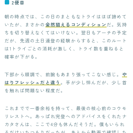
2便目
朝の時点では、この日のまともなトライはほぼ諦めて
いたが、まさかの
全然狙えるコンディション
だ。気持
ちを切り替えなくてはいけない。翌日もアーチの予定
だが、先週の土日連登の経験からすると、このルート
は1トライごとの消耗が激しく、トライ数を重ねると
確率が下がる。
下部から順調で、前腕もあまり張ってこない感じ。
や
はりフレッシュだと違う
。手が少し悴んだが、少し首
を触れば問題ない程度だ。
これまでで一番余裕を持って、最後の核心前のコウモ
リレストへ。あっぱれ完登へのアドバイスをくれたナ
カタさんは、ここで4分も休んだそうだ。僕もいられ
るだけいたつもりだったが、あとから動画で確認した