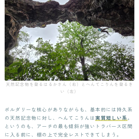
天然記念物を登るはるかさん（右）とへんてこりんを登るき
い（左）
ボルダリーな核心がありながらも、基本的には持久系
の天然記念物に対し、へんてこりんは
実質短しい系
。
というのも、アーチの最も傾斜が強いトラバース区間
に入る前に、棚の上で完全レストできてしまう。