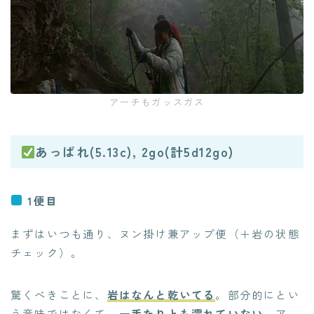
アーチもガッスガス
あっぱれ(5.13c), 2go(計5d12go)
1便目
まずはいつも通り、ヌン掛け兼アップ便（＋岩の状態
チェック）。
驚くべきことに、
岩はなんと乾いてる
。部分的にとい
う意味ではなくて、
一手たりとも濡れていない
。アー