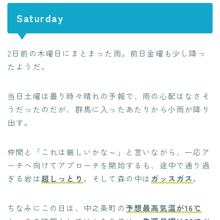
Saturday
2日前の木曜日にまとまった雨。前日金曜も少し降っ
たようだ。
当日土曜は曇り時々晴れの予報で、雨の心配はなさそ
うだったのだが、群馬に入ったあたりから小雨が降り
出す。
仲間と「これは厳しいかな～」と言いながら、一応ア
ーチへ向けてアプローチを開始するも、途中で通り過
ぎる岩は
超しっとり
。そして森の中は
ガッスガス
。
ちなみにこの日は、中之条町の
予想最高気温が16℃