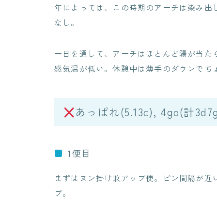
年によっては、この時期のアーチは染み出
なし。
一日を通して、アーチはほとんど陽が当た
感気温が低い。休憩中は薄手のダウンでち
あっぱれ(5.13c), 4go(計3d7g
1便目
まずはヌン掛け兼アップ便。ピン間隔が近
プ。