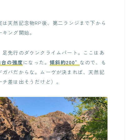
実は天然記念物RP後、第二ランジまで下から
ーキング開始。
、足先行のダウンクライムパート。ここはあ
11台の強度
になった。
傾斜約200°
なので、も
ドガバだからな。ムーヴが決まれば、天然記
ーチ差は出そうだけど）。