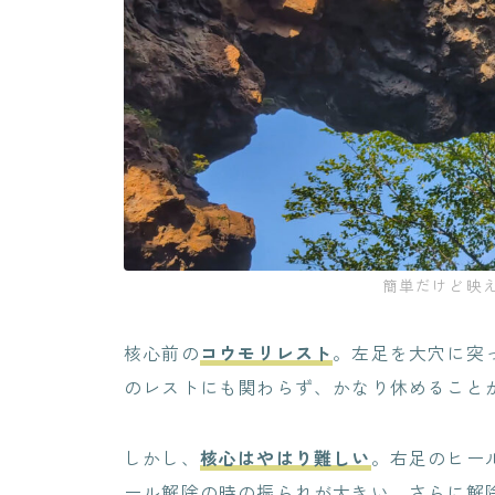
簡単だけど映
核心前の
コウモリレスト
。左足を大穴に突
のレストにも関わらず、かなり休めること
しかし、
核心はやはり難しい
。右足のヒー
ール解除の時の振られが大きい。さらに解