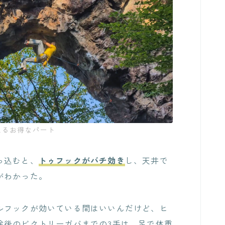
えるお得なパート
っ込むと、
トゥフックがバチ効き
し、天井で
がわかった。
ルフックが効いている間はいいんだけど、ヒ
除後のビクトリーガバまでの3手は、足で体重