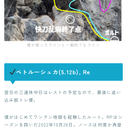
僕が登ったラインと一般的？なライン
ペトルーシュカ(5.12b), Re
翌日の三連休中日はレストの予定なので、最後に追い
込み筋トレ便。
僕がはじめてワンテン地獄を経験したルート。RPはシ
ーズンを跨いだ2022年10月26日。ノースは何度か再登