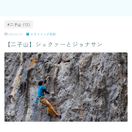
#二子山 (12)
2026.03.21
クライミング日記
【二子山】シュクァーとジョナサン