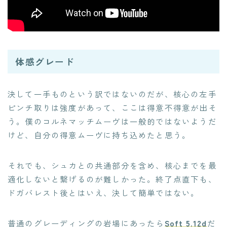
体感グレード
決して一手ものという訳ではないのだが、核心の左手
ピンチ取りは強度があって、ここは得意不得意が出そ
う。僕のコルネマッチムーヴは一般的ではないようだ
けど、自分の得意ムーヴに持ち込めたと思う。
それでも、シュカとの共通部分を含め、核心までを最
適化しないと繋げるのが難しかった。終了点直下も、
ドガバレスト後とはいえ、決して簡単ではない。
普通のグレーディングの岩場にあったら
Soft 5.12d
だ