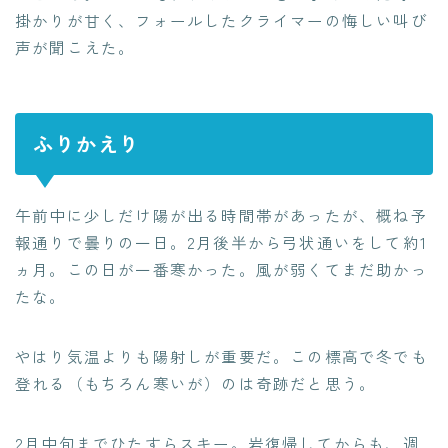
掛かりが甘く、フォールしたクライマーの悔しい叫び
声が聞こえた。
ふりかえり
午前中に少しだけ陽が出る時間帯があったが、概ね予
報通りで曇りの一日。2月後半から弓状通いをして約1
ヵ月。この日が一番寒かった。風が弱くてまだ助かっ
たな。
やはり気温よりも陽射しが重要だ。この標高で冬でも
登れる（もちろん寒いが）のは奇跡だと思う。
2月中旬までひたすらスキー。岩復帰してからも、週