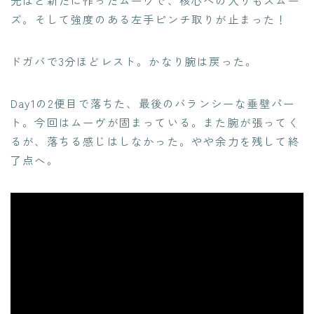
ズ。そして強度のある左手ピンチ取りが止まった！
ドガバで3分ほどレスト。かなり腕は戻った。
Day1の2便目で落ちた、最後のバランシーな垂壁パー
ト。今回はムーヴが固まっている。また腕が張ってく
るが、落ちる感じはしなかった。やや余力を残して終
了点へ。