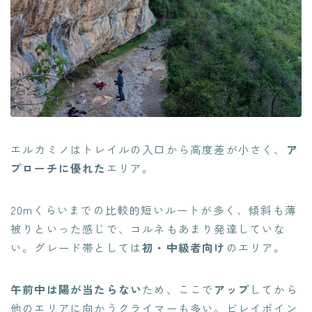
エルカミノはトレイルの入口から高度差が小さく、
ア
プローチに優れた
エリア。
20mくらいまでの比較的短いルートが多く、傾斜も薄
被りといった感じで、コルネもあまり発達していな
い。グレード帯としては
初・中級者向け
のエリア。
午前中は陽が当たらない
ため、ここで
アップ
してから
他のエリアに向かうクライマーも多い。ビレイポイン