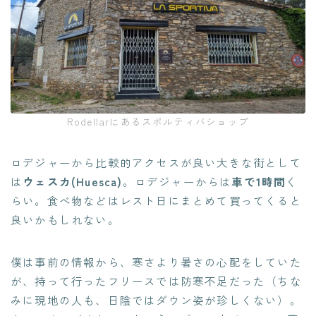
Rodellarにあるスポルティバショップ
ロデジャーから比較的アクセスが良い大きな街として
は
ウェスカ(Huesca)
。ロデジャーからは
車で1時間
く
らい。食べ物などはレスト日にまとめて買ってくると
良いかもしれない。
僕は事前の情報から、寒さより暑さの心配をしていた
が、持って行ったフリースでは防寒不足だった（ちな
みに現地の人も、日陰ではダウン姿が珍しくない）。