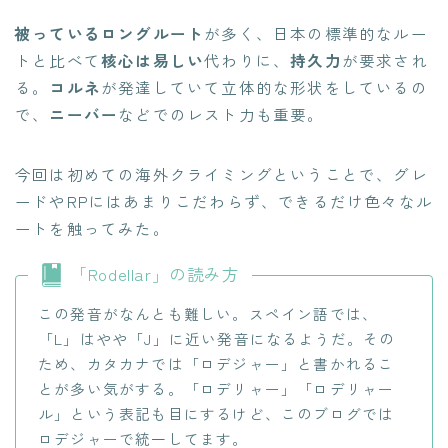
被っているロングルート
が多く、日本の標準的なルー
トと比べて
核心は易しい
代わりに、
持久力
が要求され
る。
コルネ
が発達していて立体的な形状をしているの
で、
ニーバー
などでのレスト力も重要。
今回は初めての海外クライミングということで、グレ
ードやRPにはあまりこだわらず、できるだけ色々なル
ートを触ってみた。
「Rodellar」の読み方
この発音がなんとも難しい。スペイン語では、
「L」はやや「J」に近い発音になるようだ。その
ため、カタカナでは「ロデジャー」と書かれるこ
とが多い気がする。「ロデリャー」「ロデリャー
ル」という表記も目にするけど、このブログでは
ロデジャーで統一してます。