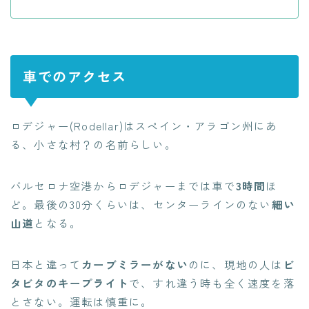
車でのアクセス
ロデジャー(Rodellar)はスペイン・アラゴン州にあ
る、小さな村？の名前らしい。
バルセロナ空港からロデジャーまでは車で
3時間
ほ
ど。最後の30分くらいは、センターラインのない
細い
山道
となる。
日本と違って
カーブミラーがない
のに、現地の人は
ビ
タビタのキープライト
で、すれ違う時も全く速度を落
とさない。運転は慎重に。