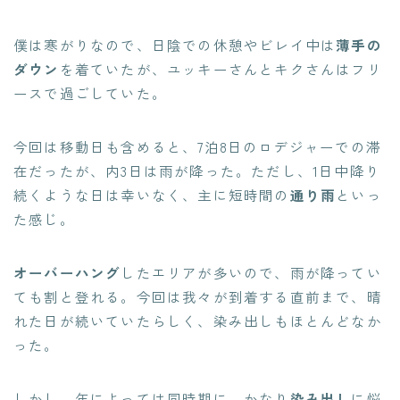
僕は寒がりなので、日陰での休憩やビレイ中は
薄手の
ダウン
を着ていたが、ユッキーさんとキクさんはフリ
ースで過ごしていた。
今回は移動日も含めると、7泊8日のロデジャーでの滞
在だったが、内3日は雨が降った。ただし、1日中降り
続くような日は幸いなく、主に短時間の
通り雨
といっ
た感じ。
オーバーハング
したエリアが多いので、雨が降ってい
ても割と登れる。今回は我々が到着する直前まで、晴
れた日が続いていたらしく、染み出しもほとんどなか
った。
しかし、年によっては同時期に、かなり
染み出し
に悩