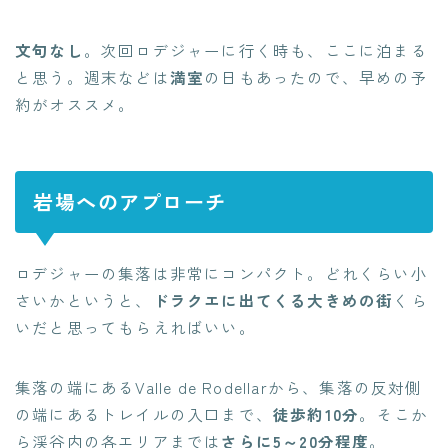
文句なし
。次回ロデジャーに行く時も、ここに泊まる
と思う。週末などは
満室
の日もあったので、早めの予
約がオススメ。
岩場へのアプローチ
ロデジャーの集落は非常にコンパクト。どれくらい小
さいかというと、
ドラクエに出てくる大きめの街
くら
いだと思ってもらえればいい。
集落の端にあるValle de Rodellarから、集落の反対側
の端にあるトレイルの入口まで、
徒歩約10分
。そこか
ら渓谷内の各エリアまでは
さらに5～20分程度
。