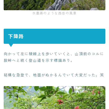
水墨画のような西岳の風景
下降路
向かって左に稜線上を歩いていくと、山頂前のコルに
股峠へと続く登山道を示す標識あり。
結構な急登で、地面がぬかるんでいて大変だった。笑