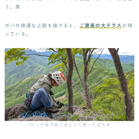
う。笑
ガバの快適な上部を抜けると、
ご褒美の大テラス
が待
っている。
3ピッチ目の終了点として使った立ち木