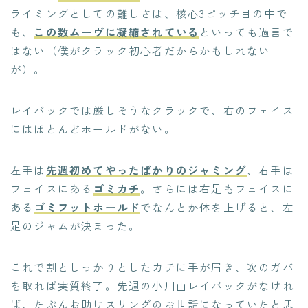
ライミングとしての難しさは、核心3ピッチ目の中で
も、
この数ムーヴに凝縮されている
といっても過言で
はない（僕がクラック初心者だからかもしれない
が）。
レイバックでは厳しそうなクラックで、右のフェイス
にはほとんどホールドがない。
左手は
先週初めてやったばかりのジャミング
、右手は
フェイスにある
ゴミカチ
。さらには右足もフェイスに
ある
ゴミフットホールド
でなんとか体を上げると、左
足のジャムが決まった。
これで割としっかりとしたカチに手が届き、次のガバ
を取れば実質終了。先週の小川山レイバックがなけれ
ば、たぶんお助けスリングのお世話になっていたと思