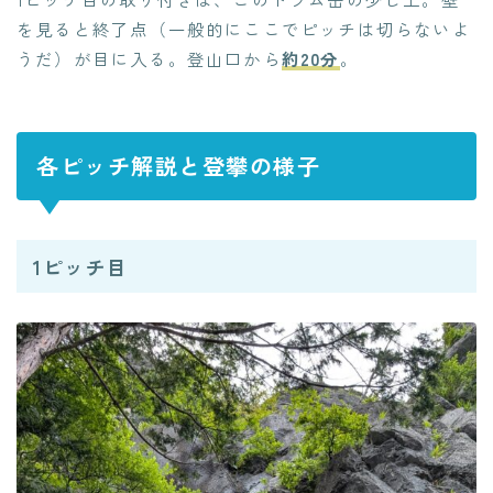
を見ると終了点（一般的にここでピッチは切らないよ
うだ）が目に入る。登山口から
約20分
。
各ピッチ解説と登攀の様子
1ピッチ目