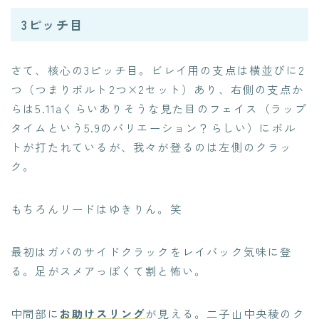
3ピッチ目
さて、核心の3ピッチ目。ビレイ用の支点は横並びに2
つ（つまりボルト2つ×2セット）あり、右側の支点か
らは5.11aくらいありそうな見た目のフェイス（ラップ
タイムという5.9のバリエーション？らしい）にボル
トが打たれているが、我々が登るのは左側のクラッ
ク。
もちろんリードはゆきりん。笑
最初はガバのサイドクラックをレイバック気味に登
る。足がスメアっぽくて割と怖い。
中間部に
お助けスリング
が見える。二子山中央稜のク