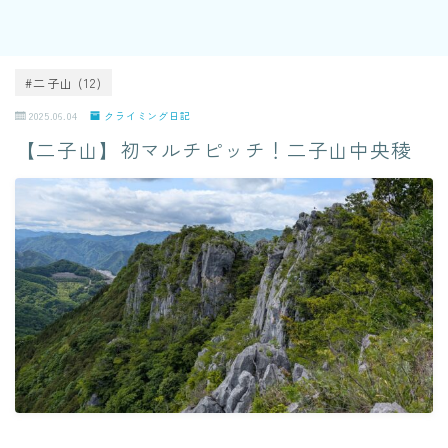
#二子山 (12)
2025.06.04
クライミング日記
【二子山】初マルチピッチ！二子山中央稜